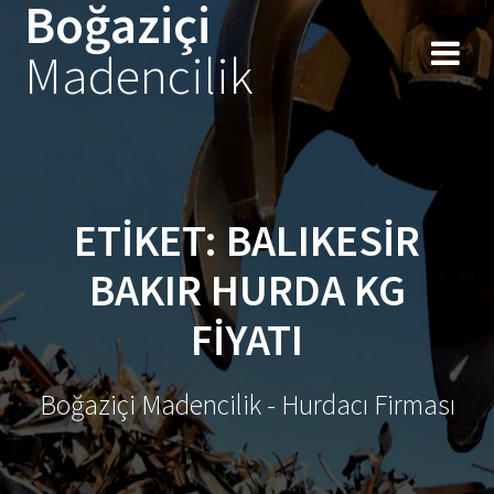
Boğaziçi
Skip
to
Madencilik
content
ETIKET:
BALIKESIR
BAKIR HURDA KG
FIYATI
Boğaziçi Madencilik - Hurdacı Firması