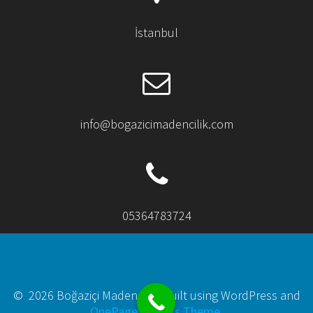
İstanbul
info@bogazicimadencilik.com
05364783724
© 2026 Boğaziçi Madencilik. Built using WordPress and
OnePage Express Theme
.