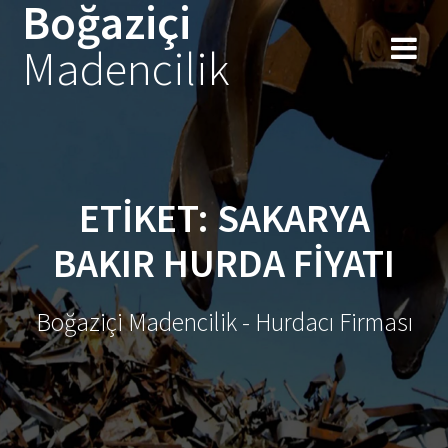
Boğaziçi
Skip
to
Madencilik
content
ETIKET:
SAKARYA
BAKIR HURDA FIYATI
Boğaziçi Madencilik - Hurdacı Firması